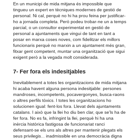
En un municipi de mida mitjana és impossible que
tingueu un expert en tècniques modernes de gestió de
personal. Ni cal, perquè no hi ha prou feina per justificar-
ho a jornada completa. Però podeu trobar-ne un a temps
parcial, o un consultor experimentat en gestió de
personal a ajuntaments que vingui de tant en tant a
posar en marxa coses noves, com fidelitzar els millors
funcionaris perquè no marxin a un ajuntament més gran,
fitxar gent competent, muntar una organització que sigui
exigent però a la vegada molt considerada.
7- Fer fora els indesitjables
Inevitablement a totes les organitzacions de mida mitjana
hi acaba havent alguna persona indesitjable: persones
mandroses, incompetents, pocavergonyes, busca-raons
o altres perfils tòxics. I totes les organitzacions ho
solucionen igual: fent-los fora. Llevat dels ajuntaments
catalans. I això que la llei ho diu ben clar, que se'ls ha de
fer fora. No es fa, infringint la llei, perquè hi ha una
inèrcia històrica fastigosa de funcionariat ranci
defensant-se els uns als altres per mantenir plegats els
seus privilegis... inadmissible en una democràcia digna