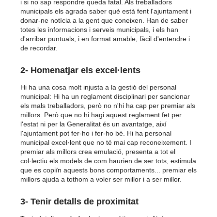
i si no sap respondre queda fatal. Als treballadors
municipals els agrada saber què està fent l'ajuntament i
donar-ne notícia a la gent que coneixen. Han de saber
totes les informacions i serveis municipals, i els han
d'arribar puntuals, i en format amable, fàcil d'entendre i
de recordar.
2- Homenatjar els excel·lents
Hi ha una cosa molt injusta a la gestió del personal
municipal: Hi ha un reglament disciplinari per sancionar
els mals treballadors, però no n'hi ha cap per premiar als
millors. Però que no hi hagi aquest reglament fet per
l'estat ni per la Generalitat és un avantatge, així
l'ajuntament pot fer-ho i fer-ho bé. Hi ha personal
municipal excel·lent que no té mai cap reconeixement. I
premiar als millors crea emulació, presenta a tot el
col·lectiu els models de com haurien de ser tots, estimula
que es copiïn aquests bons comportaments... premiar els
millors ajuda a tothom a voler ser millor i a ser millor.
3- Tenir detalls de proximitat