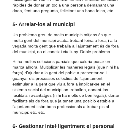
ràpides de donar un toc a una persona demanant una
dada, fent una pregunta, felicitant una bona feina, etc.
5- Arrelar-los al municipi
Un problema greu de molts municipis mitjans és que
molta gent del municipi acaba trobant feina a fora, i a la
vegada molta gent que treballa a l'ajuntament és de fora
del municipi, no el coneix i viu lluny. Doble problema.
Hi ha moltes solucions parcials que caldria posar en
marxa alhora: Multiplicar les maneres legals (que n'hi ha
força) d'ajudar a la gent del poble a presentar-se i
guanyar els processos selectius de l'ajuntament;
estimular a la gent que viu a fora a implicar-se en el
sistema social del municipi on treballen, donant-los
facilitats i avantatges (n'hi ha molts de ben legals); donar
facilitats als de fora que ja tenen una posició estable a
l'ajuntament i són bons professionals a trobar pis al
municipi; etc, etc.
6- Gestionar intel·ligentment el personal