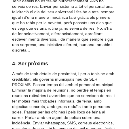
Tenir detalls no és fer-ho burocràticament. Això no
serveix de res. Enviar per sistema a tot el personal una
felicitació el dia del seu aniversari i fer-ho a tots, sempre
igual i d'una manera mecànica farà gràcia als primers
que ho rebin per la novetat, però passats uns dies que
es vegi que és una rutina ja no servirà de res. No, s'ha
de fer selectivament, diferenciadament, aprofitant
esdeveniments diversos, i de manera que sempre sigui
una sorpresa, una iniciativa diferent, humana, amable i
discreta...
4- Ser pròxims
A més de tenir detalls de proximitat, i per a tenir-ne amb
credibilitat, els governs municipals heu de SER
PRÒXIMS. Passar temps útil amb el personal municipal.
Eliminar la majoria de reunions, no perdre el temps en
reunions rutinàries i avorrides que no serveixen de res, i
fer moltes més trobades informals, de feina, amb
objectius concrets, amb grups reduïts i amb persones
soles. Passar per les oficines i pels llocs de feina al
carrer. Parlar amb un agent de policia sobre una
incidència. Enviar whatsapps, SMS, correus electrònics,
missatges de veu... hi ha avui en dia mil maneres fàcils i