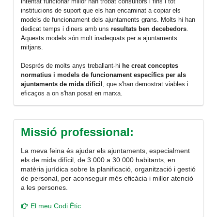
intentat funcionar millor han trobat consultors i fins i tot
institucions de suport que els han encaminat a copiar els
models de funcionament dels ajuntaments grans. Molts hi han
dedicat temps i diners amb uns
resultats ben decebedors
.
Aquests models són molt inadequats per a ajuntaments
mitjans.
Després de molts anys treballant-hi
he creat conceptes
normatius i models de funcionament específics per als
ajuntaments de mida difícil
, que s'han demostrat viables i
eficaços a on s'han posat en marxa.
Missió professional:
La meva feina és ajudar els ajuntaments, especialment
els de mida difícil, de 3.000 a 30.000 habitants, en
matèria jurídica sobre la planificació, organització i gestió
de personal, per aconseguir més eficàcia i millor atenció
a les persones.
El meu Codi Ètic